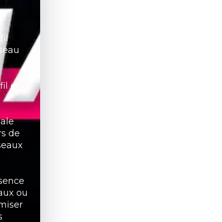
z :
il
seau
il et
ale
rs de
éseaux
ésence
iaux ou
miser
s