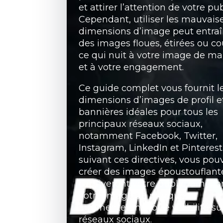
et attirer l’attention de votre pub
Cependant, utiliser les mauvais
dimensions d’image peut entraî
des images floues, étirées ou c
ce qui nuit à votre image de m
et à votre engagement.
Ce guide complet vous fournit l
dimensions d’images de profil e
bannières idéales pour tous les
principaux réseaux sociaux,
notamment Facebook, Twitter,
Instagram, LinkedIn et Pinterest
suivant ces directives, vous pou
créer des images époustouflant
captiveront votre public, amélio
votre image de marque et
augmenteront votre visibilité sur
réseaux sociaux.