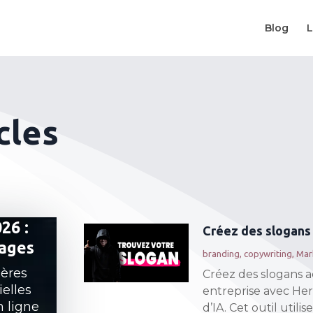
Blog
L
cles
26 :
Créez des slogans
mages
branding
,
copywriting
,
Mark
ières
Créez des slogans a
elles
entreprise avec Her
n ligne
d’IA. Cet outil util