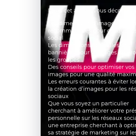
Dans cet article, vous découvrire
Les dimensions d’images de prof
recommandées pour chaque ré
social
Les dimensions optimales des
bannières pour les pages de prof
les groupes
Des conseils pour optimiser vos
images pour une qualité maxim
Les erreurs courantes à éviter lo
la création d’images pour les r
sociaux
Que vous soyez un particulier
cherchant à améliorer votre pr
personnelle sur les réseaux soc
une entreprise cherchant à opti
sa stratégie de marketing sur le