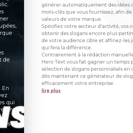
lic.
générer automatiquement des idées d
es
mots-clés que vous fournissez, afin de r
ner
valeurs de votre marque.
oupées,
Spécifiez votre secteur d’activité, vos 
arque
obtenir des slogans encore plus pertin
de votre audience cible et affinez-les
qui fera la différence.
es
Contrairement à la rédaction manuelle
t de
Hero Text vous fait gagner un temps 
sélection de slogans personnalisés en
dès maintenant ce générateur de slog
efficacement votre entreprise.
. En
lire plus
vez
es qui
reront
 les